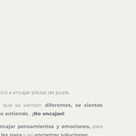
ico a encajar piezas de puzle.
s
que se sienten
diferentes, se sientes
es entiende
…
¡
No encajan!
ncajar pensamientos y emociones,
para
 les pasa
y así
encontrar soluciones
.