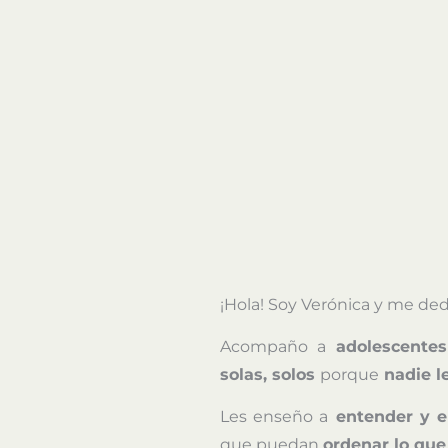
¡Hola! Soy Verónica y me ded
Acompaño a
adolescente
solas, solos
porque
nadie l
Les enseño a
entender y e
que puedan
ordenar lo que